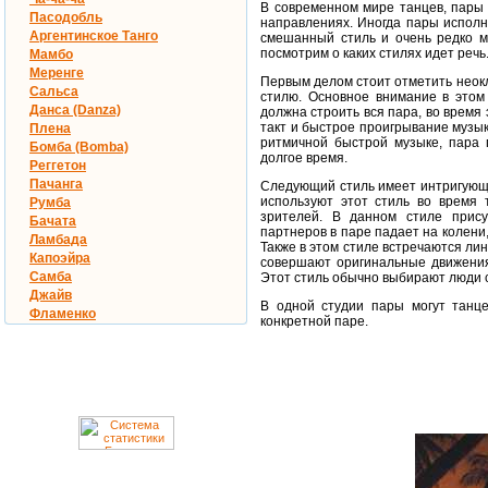
В современном мире танцев, пары 
Пасодобль
направлениях. Иногда пары исполн
Аргентинское Танго
смешанный стиль и очень редко м
посмотрим о каких стилях идет речь
Мамбо
Меренге
Первым делом стоит отметить неокл
Сальса
стилю. Основное внимание в этом
Данса (Danza)
должна строить вся пара, во время
такт и быстрое проигрывание музык
Плена
ритмичной быстрой музыке, пара 
Бомба (Bomba)
долгое время.
Реггетон
Пачанга
Следующий стиль имеет интригующе
используют этот стиль во время 
Румба
зрителей. В данном стиле прису
Бачата
партнеров в паре падает на колени,
Ламбада
Также в этом стиле встречаются ли
Капоэйра
совершают оригинальные движения 
Самба
Этот стиль обычно выбирают люди с
Джайв
В одной студии пары могут танце
Фламенко
конкретной паре.