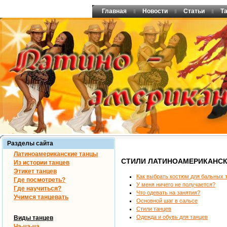
Главная
Новости
Статьи
Т
Разделы сайта
Латиноамериканские танцы
СТИЛИ ЛАТИНОАМЕРИКАНСК
Из истории танцев
Этикет танцев
Как выбрать костюм для бальных 
Где посмотреть?
У меня ничего не получается?
Где научиться?
Что одевать на занятия?
Учимся танцевать
Основной шаг в сальсе
Стили танцев
Одежда и обувь для танцев
Виды танцев
Ча-ча-ча