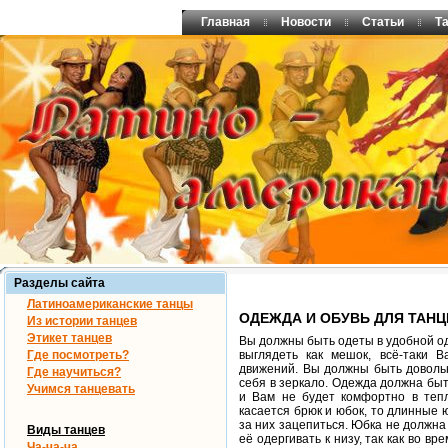
Главная
Новости
Статьи
Т
Разделы сайта
Латиноамериканские танцы
ОДЕЖДА И ОБУВЬ ДЛЯ ТАНЦ
Из истории танцев
Этикет танцев
Вы должны быть одеты в удобной од
Где посмотреть?
выглядеть как мешок, всё-таки
движений. Вы должны быть доволь
Где научиться?
себя в зеркало. Одежда должна быть
Учимся танцевать
и Вам не будет комфортно в тепл
касается брюк и юбок, то длинные ю
за них зацепиться. Юбка не должна
Виды танцев
её одергивать к низу, так как во в
Ча-ча-ча