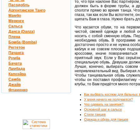
то, что при наклоне Вас партнёром,
Пасодобль
должен быть в форме трубы, а др
Аргентинское Танго
сползти прямо во время танца. Что
глаза, так как если Вы вспотеете, о
Мамбо
щипать Вам в глаза. Нужно брать дл
Меренге
Сальса
Что касается обуви, то на перво
Данса (Danza)
чистой, свежей одежде и любой о
носить с собой сменную обувь. Пе
Плена
необходима обувь. В программе 
Бомба (Bomba)
достаточно просто и не нужна особ
Реггетон
каблук и не совсем плоскую подош
Пачанга
кроссовки, иначе поворачиватьс
приятный звук. Если у Вас серьёз
Румба
специальную обувь. Девушки должн
Бачата
Лучше, конечно, выбирать совсем 
Ламбада
непривлекательный вид. Выбирая л
Капоэйра
Чтобы танцевальная обувь служила
Самба
чтобы он поставил профилактику –
клубы, то Вам придётся много потра
Джайв
Фламенко
Как выбрать костюм для бальных 
У меня ничего не получается?
Что одевать на занятия?
Основной шаг в сальсе
Стили танцев
Одежда и обувь для танцев